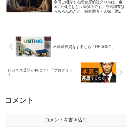
今回ご紹介する総合探偵社クロルは、全
国に6拠点をもつ探偵社です。浮気調査は
もちろんのこと、婚前調査・人探し調
査・家出調査・行動調査などお困りごと
全般の幅広い調査を受けもってくれま
す。特徴は「挑戦」「力」「想い」とい
う3つの柱を掲げている点で...
不動産投資をするなら「RENOSY」
ビジネス英語が身に付く「プログリッ
ト」
コメント
コメントを書き込む