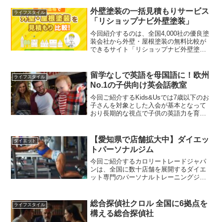
と提携し高卒資格を取得しながら専門的
なゲーム・イラスト・eスポーツを学ぶこ
外壁塗装の一括見積もりサービス
ライフスタイル
とができます。バンタ...
「リショップナビ外壁塗装」
今回紹介するのは、全国4,000社の優良塗
装会社から外壁・屋根塗装の無料比較が
できるサイト「リショップナビ外壁塗
装」様
留学なしで英語を母国語に！欧州
ライフスタイル
No.1の子供向け英会話教室
今回ご紹介するKids&Usでは7歳以下のお
子さんを対象とした入会が基本となって
おり長期的な視点で子供の英語力を育て
てくれるスクールです。Kids&Usとは？
Kids&Usは、スペイン発祥の英語教育メ
ソッドを採用している教育機関です。1歳
【愛知県で店舗拡大中】ダイエッ
ダイエット
か...
トパーソナルジム
今回ご紹介するカロリートレードジャパ
ンは、全国に数十店舗を展開するダイエ
ット専門のパーソナルトレーニングジム
です。各々の目標に合わせて短期間で結
果を出し、多くの利用者のダイエットを
成功に導いてきました。カロリートレー
総合探偵社クロル 全国に6拠点を
ライフスタイル
ドジャパンは、予約環境や...
構える総合探偵社