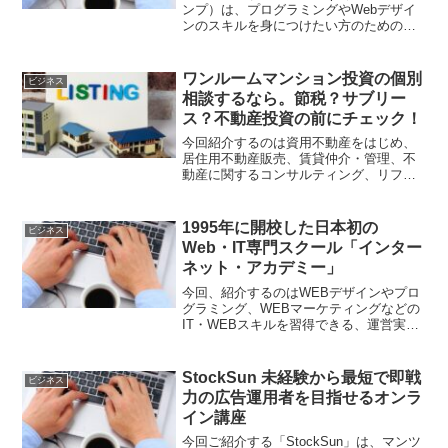
ンプ）は、プログラミングやWebデザイ
ンのスキルを身につけたい方のための総
合的なオンラインスクールです。自分に
合った講師を選択し、現役エンジニアに
よるマンツーマン指導を受けられる他、
ワンルームマンション投資の個別
ビジネス
幅広いレッスン時...
相談するなら。節税？サブリー
ス？不動産投資の前にチェック！
今回紹介するのは資用不動産をはじめ、
居住用不動産販売、賃貸仲介・管理、不
動産に関するコンサルティング、リフォ
ーム、ライフプランコンサルティングな
どの事業
1995年に開校した日本初の
ビジネス
Web・IT専門スクール「インター
ネット・アカデミー」
今回、紹介するのはWEBデザインやプロ
グラミング、WEBマーケティングなどの
IT・WEBスキルを習得できる、運営実績
25年以上のスクール「インターネット・
アカデミー」様。WEBデザイナーやエン
ジニアとしての就職・転職に必要な知識
StockSun 未経験から最短で即戦
ビジネス
やスキルを学...
力の広告運用者を目指せるオンラ
イン講座
今回ご紹介する「StockSun」は、マンツ