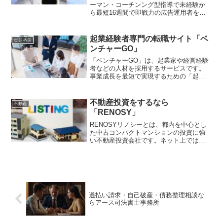
ーマン・コーチンング型指導で未経験か
ら最短16週間で即戦力の広告運用者を目
指せるオンライン講座として注目を集め
ています。コースは、初心者向けの「基
礎コース」と、広告運用経験者向けの
起業経験者専門の転職サイト「ベ
ビジネス
「応用コース」と...
ンチャーGO」
「ベンチャーGO」は、起業家や経営経験
者などの人材を採用するサービスです。
事業成長を最短で実現するための「起業
家採用」を提供し、失敗成功問わず、起
業や事業立ち上げに挑戦した経験知識を
「宝」と考えます。自社の課題に合わせ
不動産投資をするなら
不動産
て契約形態を選択でき、...
「RENOSY」
RENOSYリノシーとは、都内を中心とし
た中古コンパクトマンションの投資に強
い不動産投資会社です。ネット上では
「RENOSYは儲からない」「騙された」
など、ネガティブな評判も掲載されてい
るため、実態が気になっている人も多い
でしょう。そこでマ...
過払い請求・自己破産・債務整理相談な
らアース司法書士事務所