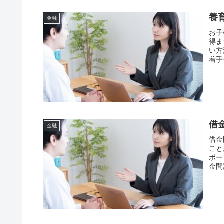
養
金融
お子
得ま
い方
着手
借
金融
借金
こと
ポー
金問