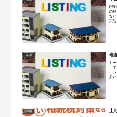
RE
の投
ない
実態
老
不動産
トー
して
ーシ
多い
土
不動産