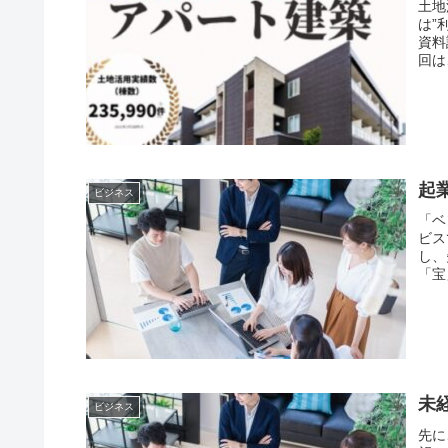
土地
は”
資料
回は
起
ビジネス
「ベ
ビス
し、
「宝
未経
ビジネス
先に