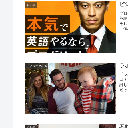
ビ
習い事
プロ
英語
をし
「値
ラ
ライフスタイル
「ラ
は？
討し
迷っ
不
不動産