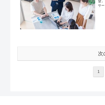
望」
サー
次
1