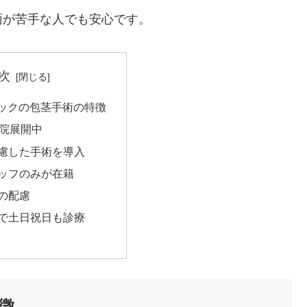
面が苦手な人でも安心です。
次
ニックの包茎手術の特徴
1院展開中
慮した手術を導入
ッフのみが在籍
の配慮
で土日祝日も診療
徴