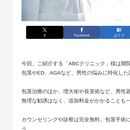
X
Facebook
はてブ
今回、ご紹介する「ABCクリニック」様は開
包茎やED、AGAなど、男性の悩みに特化し
包茎治療のほか、増大術や長茎術など、男性
無理な勧誘はなく、追加料金がかかることも
カウンセリングや診察は完全無料。包茎手術
う。